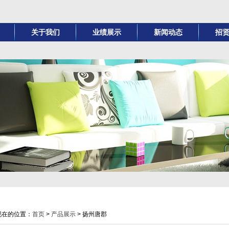
关于我们
业绩展示
新闻动态
招
公司简介
高端酒店类
公司活动
招聘
天乔文化
高端楼盘精装修类
公司新闻
人才
天乔精神
别墅、娱乐会所类
行业新闻
职业发
企业荣誉
商务写字楼类
大型公建类
现在的位置：
首页
>
产品展示
> 扬州唐郡